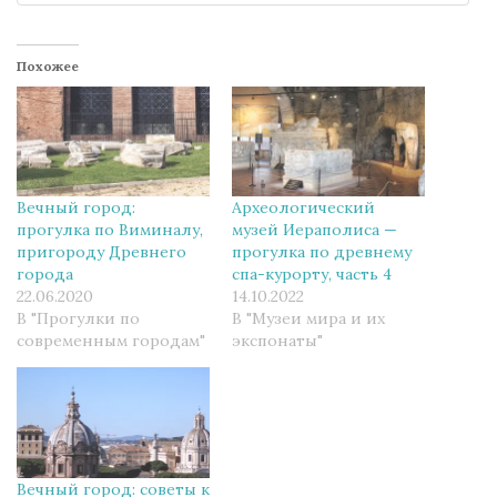
Похожее
Вечный город:
Археологический
прогулка по Виминалу,
музей Иераполиса —
пригороду Древнего
прогулка по древнему
города
спа-курорту, часть 4
22.06.2020
14.10.2022
В "Прогулки по
В "Музеи мира и их
современным городам"
экспонаты"
Вечный город: советы к