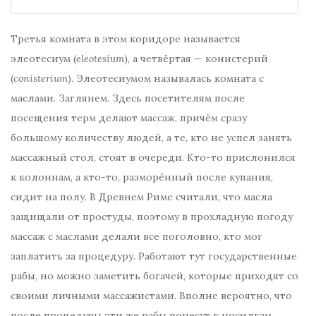
Третья комната в этом коридоре называется
элеотесиум (
eleotesium
), а четвёртая — конистерий
(
conisterium
). Элеотесиумом называлась комната с
маслами. Заглянем. Здесь посетителям после
посещения терм делают массаж, причём сразу
большому количеству людей, а те, кто не успел занять
массажный стол, стоят в очереди. Кто-то прислонился
к колоннам, а кто-то, разморённый после купания,
сидит на полу. В Древнем Риме считали, что масла
защищали от простуды, поэтому в прохладную погоду
массаж с маслами делали все поголовно, кто мог
заплатить за процедуру. Работают тут государственные
рабы, но можно заметить богачей, которые приходят со
своими личными массажистами. Вполне вероятно, что
после процедуры эти же рабы понесут к носилкам